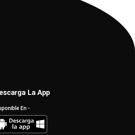
escarga La App
sponible En -