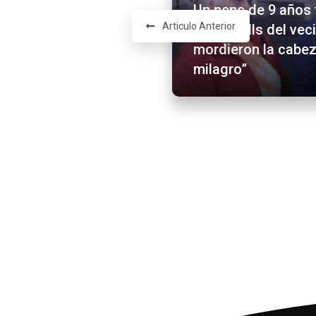
Un nene de 9 años 
Articulo Anterior
los pitbulls del vec
mordieron la cabez
milagro”