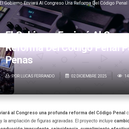
El Gobierno Enviará Al Congreso Una Reforma Del Código Penal
El Gobierno Enviará Al Cong
Reforma Del Código Penal P
Penas
POR LUCAS FERRANDO
02 DICIEMBRE 2025
1
nviará al Congreso una profunda reforma del Código Penal
c
 la ampliación de figuras agravadas. El proyecto incluye
cambio
onducción imprudente, reincidencia, cumplimiento efectiv