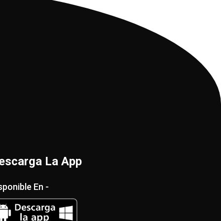
escarga La App
sponible En -