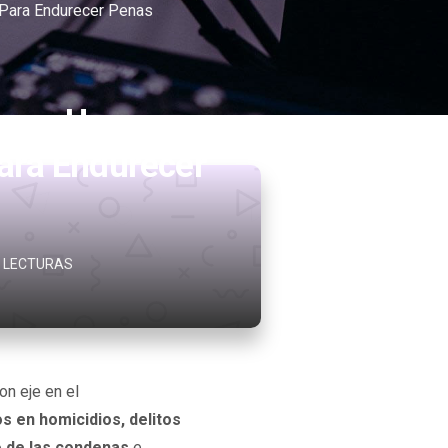
 Para Endurecer Penas
reso Una
ara Endurecer
4 LECTURAS
on eje en el
s en homicidios, delitos
o de las condenas
e