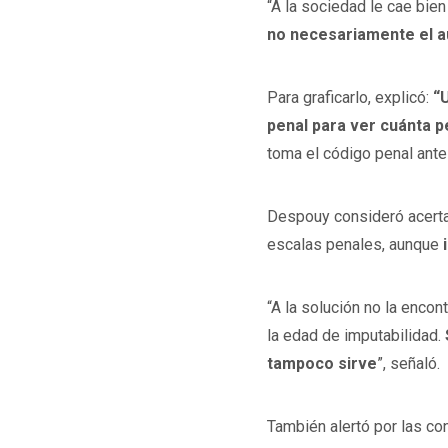
“A la sociedad le cae bien
no necesariamente el a
Para graficarlo, explicó:
“
penal para ver cuánta p
toma el código penal ante
Despouy consideró acertado
escalas penales, aunque
“A la solución no la enco
la edad de imputabilidad.
tampoco sirve
”, señaló.
También alertó por las c